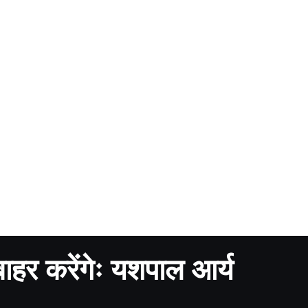
बाहर करेंगेः यशपाल आर्य