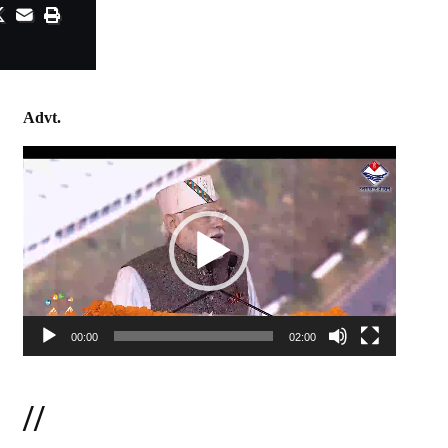
Advt.
Video
Player
00:00
02:00
//