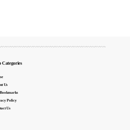
 Categories
me
ut Us
Bookmarks
vacy Policy
tact Us