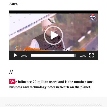
Advt.
Video
Player
00:00
02:00
//
W
e influence 20 million users and is the number one
business and technology news network on the planet