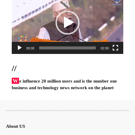
Player
00:00
02:00
//
W
e influence 20 million users and is the number one
business and technology news network on the planet
About US