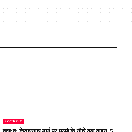
ACCIDANT
दुख:द: केदारनाथ मार्ग पर मलबे के नीचे दबा वाहन, 5