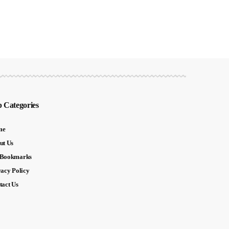
 Categories
me
ut Us
Bookmarks
vacy Policy
tact Us