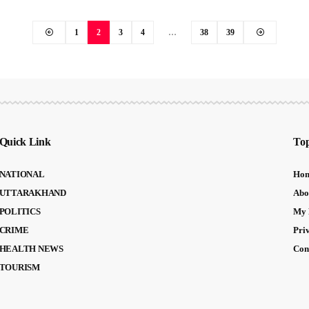
1
2
3
4
…
38
39
Quick Link
Top
NATIONAL
Ho
UTTARAKHAND
Abo
POLITICS
My 
CRIME
Pri
HEALTH NEWS
Con
TOURISM