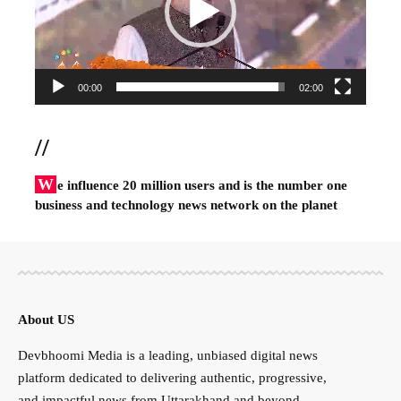
00:00
02:00
//
W
e influence 20 million users and is the number one
business and technology news network on the planet
About US
Devbhoomi Media is a leading, unbiased digital news
platform dedicated to delivering authentic, progressive,
and impactful news from Uttarakhand and beyond.