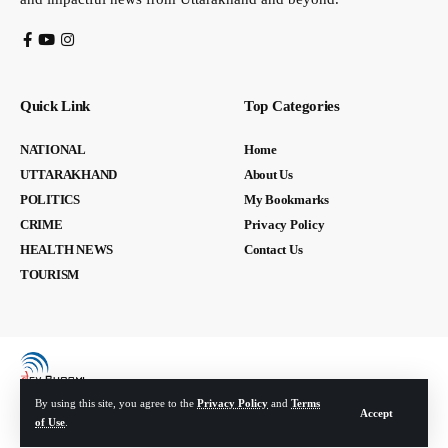
Quick Link
Top Categories
NATIONAL
Home
UTTARAKHAND
About Us
POLITICS
My Bookmarks
CRIME
Privacy Policy
HEALTH NEWS
Contact Us
TOURISM
By using this site, you agree to the
Privacy Policy
and
Terms
Accept
of Use
.
© Devbhoomi Media. All Rights Reserved. | Developed By:
Tech Yard Labs