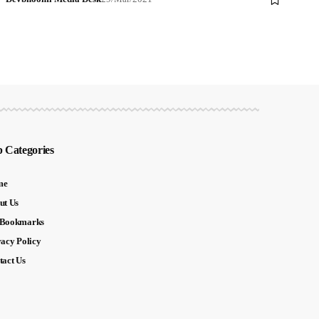
 Categories
me
ut Us
Bookmarks
vacy Policy
tact Us