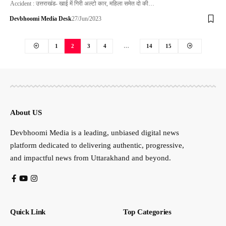
Accident : उत्तराखंड- खाई में गिरी अल्टो कार, महिला समेत दो की…
Devbhoomi Media Desk
27/Jun/2023
1
2
3
4
…
14
15
About US
Devbhoomi Media is a leading, unbiased digital news
platform dedicated to delivering authentic, progressive,
and impactful news from Uttarakhand and beyond.
Quick Link
Top Categories