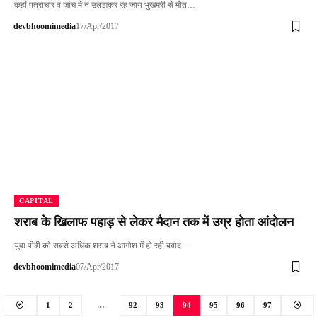
कहीं पत्राचार व जांच में न उलझकर रह जाय भुखमरी से मौत…
devbhoomimedia
17/Apr/2017
CAPITAL
शराब के खिलाफ पहाड़ से लेकर मैदान तक में उग्र होता आंदोलन
युवा पीढी को सबसे अधिक शराब ने आगोश में हो रही बर्बाद …
devbhoomimedia
07/Apr/2017
1
2
…
92
93
94
95
96
97