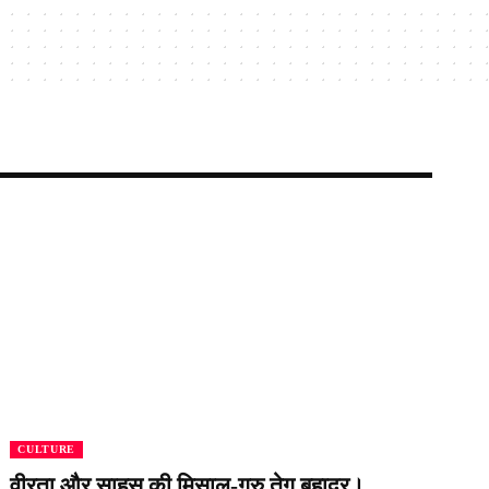
CULTURE
वीरता और साहस की मिसाल-गुरु तेग बहादुर।