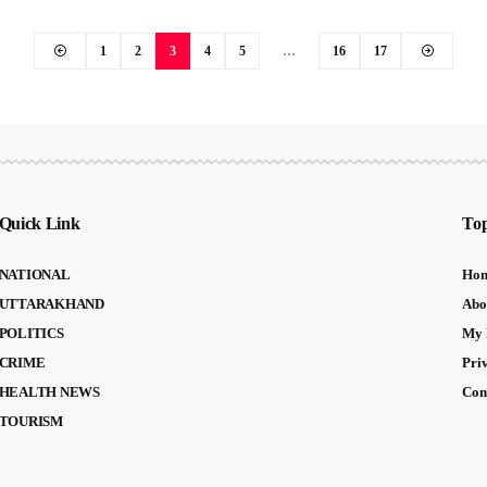
1
2
3
4
5
…
16
17
Quick Link
Top
NATIONAL
Ho
UTTARAKHAND
Abo
POLITICS
My 
CRIME
Pri
HEALTH NEWS
Con
TOURISM