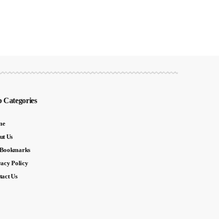
 Categories
me
ut Us
Bookmarks
vacy Policy
tact Us