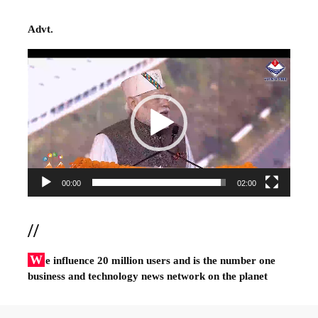
Advt.
Video
Player
00:00
02:00
//
W
e influence 20 million users and is the number one
business and technology news network on the planet