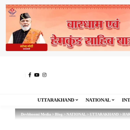
UTTARAKHAND
NATIONAL
IN
Devbhoomi Media
>
Blog
>
NATIONAL
>
UTTARAKHAND
>
HA