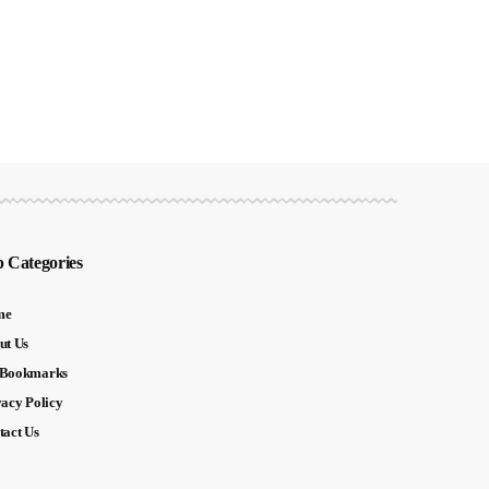
 Categories
me
ut Us
Bookmarks
vacy Policy
tact Us