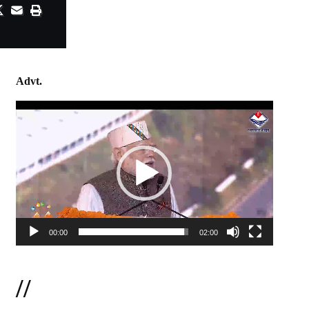
Advt.
Video
Player
00:00
02:00
//