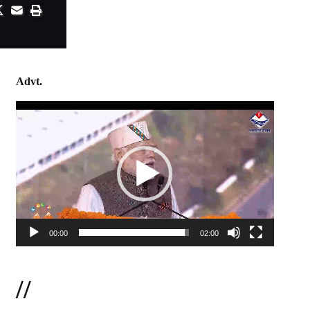
Advt.
Video
Player
00:00
02:00
//