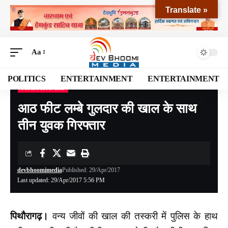
Translate »
Aa
POLITICS
ENTERTAINMENT
ENTERTAINMENT
PITHORAGARH
Devbhoomi Media
>
Blog
>
NATIONAL
>
UTTARAKHAND
>
PITHORAGARH
>
आठ 
आठ फीट लम्बे गुलदार की खाल के साथ
तीन युवक गिरफ्तार
devbhoomimedia
Published: 29/Apr/2017
Last updated: 29/Apr/2017 5:56 PM
पिथौरागढ़।
वन्य जीवों की खाल की तस्करी में पुलिस के हाथ