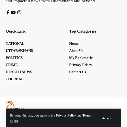
and impactful news from Uttarakhand and beyond.
Quick Link
Top Categories
NATIONAL
Home
UTTARAKHAND
About Us
POLITICS
My Bookmarks
CRIME
Privacy Policy
HEALTH NEWS
Contact Us
TOURISM
By using this site, you agree to the
Privacy Policy
and
Terms
Accept
of Use
.
© Devbhoomi Media. All Rights Reserved. | Developed By:
Tech Yard Labs