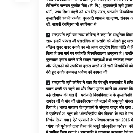
लेफ्टिनेंट जनरल गुरमीत सिंह (से. नि.), मुख्यमंत्री श्री पुष्कर
धामी, उच्च शिक्षा मंत्री डॉ. धन सिंह रावत, पतंजलि विश्वविद्
कुलाधिपति स्वामी रामदेव, कुलपति आचार्य बालकृष्ण, संकाय अध
डॉ. साधवी देवप्रिया भी उपस्थित थे।
राष्ट्रपति श्री राम नाथ कोविन्द ने कहा कि आधुनिक विज्ञ
साथ हमारी परंपरा की प्रासंगिक ज्ञान-राशि को जोड़ते हुए भा
नॉलेज सुपर पावर बनाने का जो लक्ष्य राष्ट्रीय शिक्षा नीति ने नि
किया है उस मार्ग पर पतंजलि विश्वविद्यालय अग्रसर है। उन्होंन
पुरस्कार प्राप्त करने वाले छात्र-छात्राओं तथा स्नातक,स्नात
और पीएचडी की उपाधियां प्राप्त करने वाले सभी विद्यार्थियों क
देते हुए उनके उज्ज्वल भविष्य की कामना की।
राष्ट्रपति श्री कोविंद ने कहा कि देवभूमि उत्तराखंड में हरिद
पावन धरती पर रहने का और शिक्षा प्राप्त करने का अवसर मि
बड़े सौभाग्य की बात है। पतंजलि विश्वविद्यालय के कुलाधिपति 
रामदेव जी ने योग की लोकप्रियता को बढ़ाने में अभूतपूर्व योगद
दिया है। भारत सरकार के प्रयासों से संयुक्त राष्ट्र संघ द्वारा
में प्रतिवर्ष 21 जून को ‘अंतर्राष्ट्रीय योग दिवस’ के रूप में मन
निर्णय लिया गया। ऐसे प्रयासों के परिणामस्वरूप सन 2016 में
‘योग’ को यूनेस्को द्वारा‘विश्व की अमूर्त सांस्कृतिक धरोहर’ की
में शामिल किया गया है। राष्ट्रपति ने क्यूबाका उदाहरण देते ह