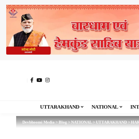
UTTARAKHAND
NATIONAL
IN
Devbhoomi Media
>
Blog
>
NATIONAL
>
UTTARAKHAND
>
HA