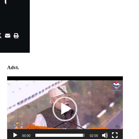
Advt.
Video
Player
00:00
02:00