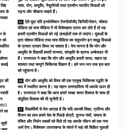
 सिंह
भाषा, योग, आयुर्वेद, नैचुरोपेथी तथा प्राचीन भारतीय विधाओं को
यालय के
पढ़ना और सीखना चाहते हैं।
्यक्षा
ऐसे युवा यदि इन्फोर्ममेशन टेक्नॉलॉजीए डिजिटिजेशन, सोशल
मीडिया एवं मास मीडिया में भी विशेषज्ञता प्राप्त कर लेते हैं तो यह
ान के
हमारी प्राचीन विधाओं को नई ऊंचाईयों तक ले जाएंगा। युवाओं के
रत को
द्वारा सोशल मीडिया तथा मास मीडिया का सदुपयोग इन समृद्ध विधाओ
र्धारित
के प्रचार प्रसार किया जा सकता है। मेरा मानना है कि योग और
े
आयुर्वेद के विद्यार्थी हमारी सभ्यता, संस्कृति के ब्राण्ड अम्बेसडर भी
कोत्तर
हैं। राज्यपाल ने कहा कि योग और आयुर्वेद हमारी सरल, सहज एव
ो बधाई
शाश्वत तथा सम्पूर्ण चिकित्सा विज्ञान है। हमे जन-जन तक इस बात
को पहुंचाना है।
्वार की
योग और आयुर्वेद को विश्व की एक प्रमुख चिकित्सा पद्धति के
लना
रूप में स्थापित करना है। यह महान उत्तरदायित्व भी आपके ऊपर ही
स्वामी
है। राज्यपाल ने कहा कि आज हमारे समक्ष सतत विकास के साथ ही
ान
संतुलित विकास की भी चुनौती है।
 2015
विद्यार्थियों से मेरा आग्रह है कि यदि आपकी शिक्षा, प्रतिभा और
ाने का
विजन का लाभ हमारे देश के पिछडे़ क्षेत्रों, दूरस्थ गांवों, समाज के
वंचित और निर्धन तबकों को मिले तो यह आपके जीवन को एक नया
 सूची
अर्थ देगा। विशेषकर उत्तराखण्ड के संदर्भ में यहां की शिक्षित युवाओं
ुए कहा