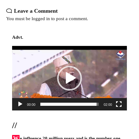
Leave a Comment
You must be
logged in
to post a comment.
Advt.
Video
Player
00:00
02:00
//
W
e influence 20 million users and is the number one