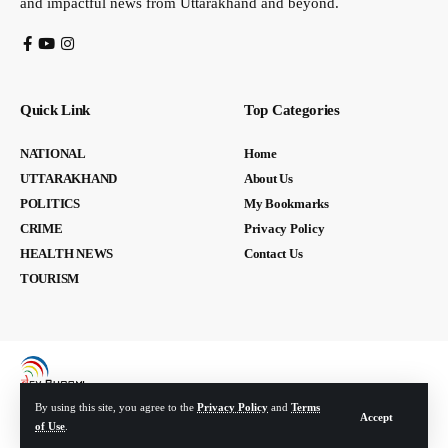
and impactful news from Uttarakhand and beyond.
Quick Link
Top Categories
NATIONAL
Home
UTTARAKHAND
About Us
POLITICS
My Bookmarks
CRIME
Privacy Policy
HEALTH NEWS
Contact Us
TOURISM
By using this site, you agree to the
Privacy Policy
and
Terms
Accept
of Use
.
© Devbhoomi Media. All Rights Reserved. | Developed By:
Tech Yard Labs