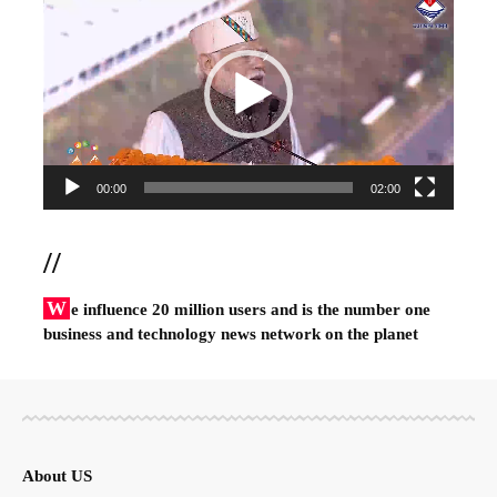
Player
00:00
02:00
//
W
e influence 20 million users and is the number one
business and technology news network on the planet
About US