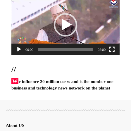
Player
00:00
02:00
//
W
e influence 20 million users and is the number one
business and technology news network on the planet
About US