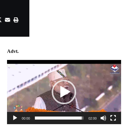
Advt.
Video
Player
00:00
02:00