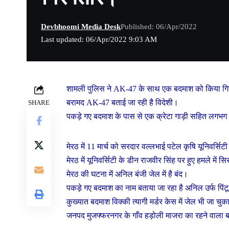
Devbhoomi Media Desk
Published: 06/Apr/2022
Last updated: 06/Apr/2022 9:03 AM
शामली पुलिस ने AK-47 के साथ एक बदमाश को किया गि
बरामद AK-47 बताई जा रही है विदेशी।
SHARE
पकड़े गए बदमाश के पास से एक क्रेटा गाड़ी सहित लगभग 1
मेरठ में 11 मार्च को सरदार वल्लभाई पटेल कृषि यूनिवर्सि
मेरठ में यूनिवर्सिटी के डीन राजवीर सिंह पर हुए हमले मे
मेरठ की घटना में अनिल बंजी जेल में है बंद।
पकड़े गए बदमाश का नाम बताया जा रहा है अनिल उर्फ पिंट
कुख्यात बदमाश विक्की त्यागी मर्डर केस में जेल भी जा चुका
जनपद मुजफ्फरनगर के गाँव हड़ोली माजरा का रहने वाला ब