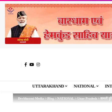
UTTARAKHAND
NATIONAL
IN
Devbhoomi Media
>
Blog
>
NATIONAL
>
Uttar Pradesh
>
शामली पु