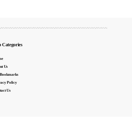
 Categories
me
ut Us
Bookmarks
vacy Policy
tact Us