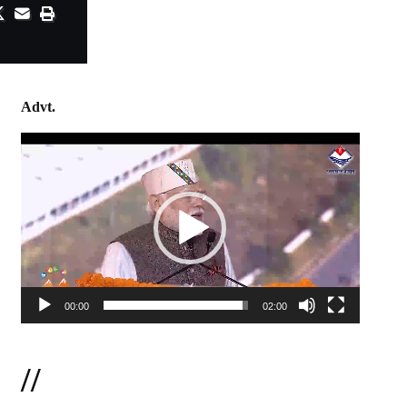
Advt.
Video
Player
00:00
02:00
//