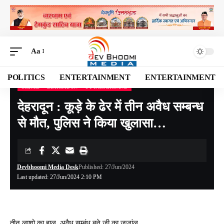
Aa
POLITICS
ENTERTAINMENT
ENTERTAINMENT
CRIME
DEHRADUN
UTTARAKHAND
Devbhoomi Media
>
Blog
>
NATIONAL
>
UTTARAKHAND
>
DEHRADUN
>
देहरादून 
देहरादून : कूड़े के ढेर में तीन अवैध सम्बन्ध
से मौत, पुलिस ने किया खुलासा…
Devbhoomi Media Desk
Published: 27/Jun/2024
Last updated: 27/Jun/2024 2:10 PM
तीन लाशो का हाल, अवैध सम्बंध बने जी का जजांल,