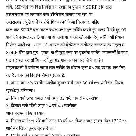
चौबे, SSP पौड़ी के दिशानिर्देशन में स्थानीय पुलिस व SDRF टीम द्वारा
घटनास्थल पर लगातार सर्च ऑपरेशन चलाया जा रहा था।
उत्तराखंड : पुलिस ने आरोपी शिक्षक को किया गिरफ्तार, पढ़िए
कल तक SDRF द्वारा घटनास्थल पर गहन सर्चिंग करते हुए मलबे में दबे हुए 03
शवों को बरामद कर लिया गया था तथा अन्य की खोजबीन हेतु सर्चिंग ऑपरेशन
निरंतर जारी था। आज 16 अगस्त को इंस्पेक्टर कवीन्द्र सजवाण के नेतृत्व में
SDRF टीम द्वारा पुनः प्रातः से ही युद्ध स्तर पर एडवांस सर्चिंग उपकरणों के साथ
घटनास्थल पर सर्चिंग करते हुए 02 शव बरामद कर लिये गए है।
मोहनचट्टी में वर्तमान समय तक सर्चिंग के दौरान कुल 05 शव बरामद कर लिए
गए है , जिनका विवरण निम्न प्रकार है:-
1. कमल वर्मा s/o स्वर्गीय अशोक कुमार वर्मा उम्र 36 वर्ष r/o थानेसर, जिला
कुरुक्षेत्र हरियाणा।
2. निशा वर्मा w/o कमल वर्मा उम्र 32 वर्ष, निवासी- उपरोक्त।
3. विशाल उर्फ मोंटी उम्र 24 वर्ष r/o उपरोक्त
आज बरामद किए गए शव
4. निशांत वर्मा s/o रवि वर्मा उम्र 18 वर्ष r/o सेक्टर चार हाउस नंबर 1756 ps
थानेसर जिला कुरुक्षेत्र हरियाणा
5. निर्मित वर्मा s/o कमल वर्मा 9 वर्ष r/o उपरोक्त