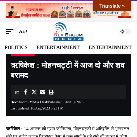
Translate »
Aa
POLITICS
ENTERTAINMENT
ENTERTAINMENT
RISHIKESH
Devbhoomi Media
>
Blog
>
NATIONAL
>
UTTARAKHAND
>
DEHRADUN
>
rishike
ऋषिकेश : मोहनचट्टी में आज दो और शव
बरामद
Devbhoomi Media Desk
Published: 16/Aug/2023
Last updated: 16/Aug/2023 3:23 PM
ऋषिकेश :
14 अगस्त को ग्राम जोगियाना, मोहनचट्टी में अतिवृष्टि से भूस्खलन
होने पर नाईट लाइफ पैराडाइज कैम्प में कुछ लोगों के दबे होने की घटना में श्वेता