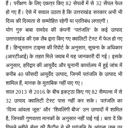
हैं। परीक्षण के लिए एकत्र किए 82 सेपलों में से 32 सेंपल फेल
हो गए हैं। ऐसे में सवाल उठता है कि उत्तराखंड सरकार अभी भी
दिव्य की दिव्यता से सम्मोहित रहेगी या प्रतिबंध लगाएगी।
योग गुरु बाबा रामदेव की कंपनी ‘पतंजलि’ के कई उत्‍पाद
उत्‍तराखंड की एक लैब द्वारा किए गए क्‍वालिटी टेस्‍ट में फेल हो गए
हैं। हिन्‍दुस्‍तान टाइम्‍स की रिपोर्ट के अनुसार, सूचना के अधिकार
(आरटीआई) के तहत मिले जवाब में यह जानकारी दी गई। इसके
अनुसार, हरिद्वार की आयुर्वेद और यूनानी कार्यालय में हुई जांच में
करीब 40 फीसदी आयुर्वेद उत्‍पाद, जिनमें पतंजलि के उत्‍पाद भी
शामिल हैं, मानक के मुताबिक नहीं पाए गए।
साल 2013 से 2016 के बीच इकट्ठा किए गए 82 सैम्‍पल्‍स में से
32 उत्‍पाद क्‍वालिटी टेस्‍ट पास नहीं कर सके। पतंजलि का
‘दिव्‍य आंवला जूस’ और ‘शिवलिंगी बीज’ उन उत्‍पादों में शामिल
है, जिनकी गुणवत्‍ता मानकों के अनुसार नहीं पाई गई। बता दें कि
पिछले महीने सेना की कैंटीन ने भी पतंजलि के आंवला जूस पर