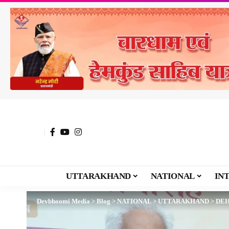
UTTARAKHAND
NATIONAL
IN
Devbhoomi Media
>
Blog
>
NATIONAL
>
UTTARAKHAND
>
DE