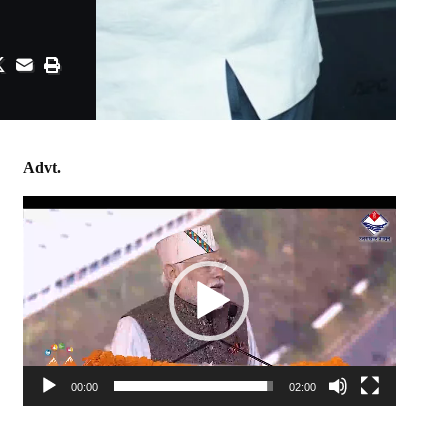
Advt.
Video
Player
00:00
02:00