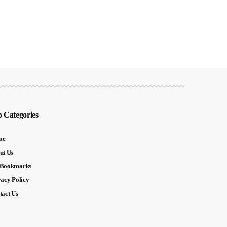
 Categories
me
ut Us
Bookmarks
vacy Policy
tact Us