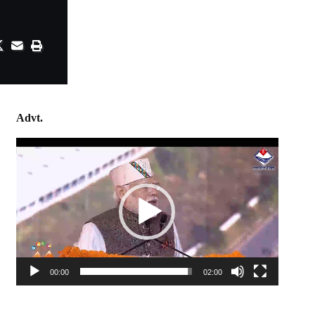
Advt.
Video
Player
00:00
02:00