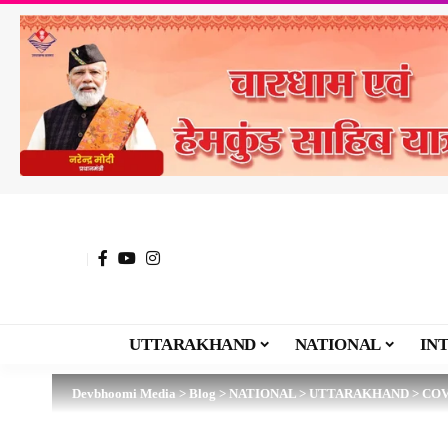
UTTARAKHAND
NATIONAL
IN
Devbhoomi Media
>
Blog
>
NATIONAL
>
UTTARAKHAND
>
COV