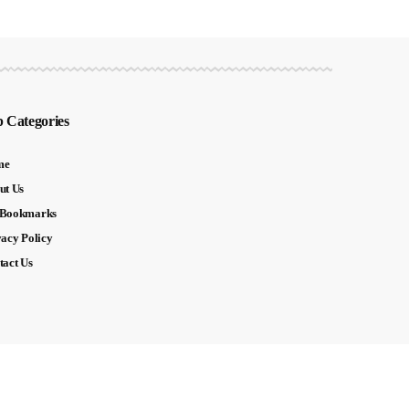
 Categories
me
ut Us
Bookmarks
vacy Policy
tact Us