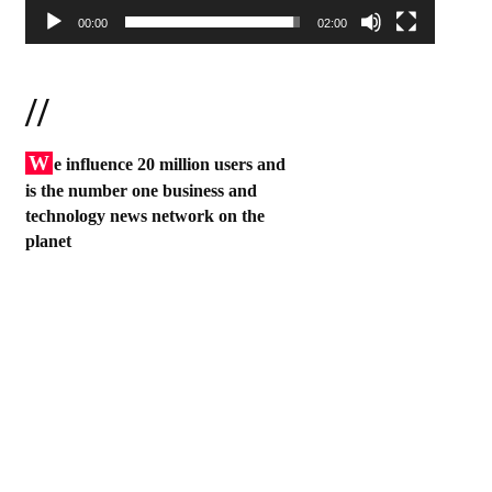
00:00
02:00
//
W
e influence 20 million users and
is the number one business and
technology news network on the
planet