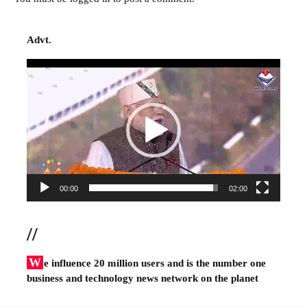
Advt.
Video
Player
00:00
02:00
//
W
e influence 20 million users and is the number one
business and technology news network on the planet