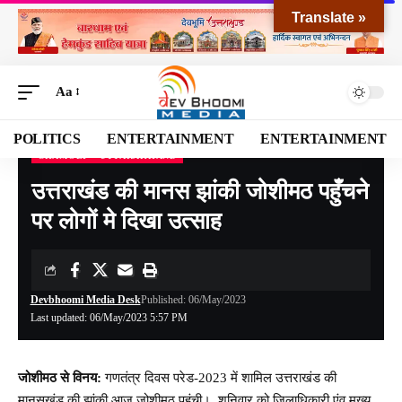
Translate »
Aa
POLITICS
ENTERTAINMENT
ENTERTAINMENT
CHAMOLI
UTTARAKHAND
Devbhoomi Media
>
Blog
>
NATIONAL
>
UTTARAKHAND
>
CHAMOLI
>
उत्तराखंड क
उत्तराखंड की मानस झांकी जोशीमठ पहुँचने
पर लोगों मे दिखा उत्साह
Devbhoomi Media Desk
Published: 06/May/2023
Last updated: 06/May/2023 5:57 PM
जोशीमठ से विनय:
गणतंत्र दिवस परेड-2023 में शामिल उत्तराखंड की
मानसखंड की झांकी आज जोशीमठ पहुंची। शनिवार को जिलाधिकारी एंव मुख्य