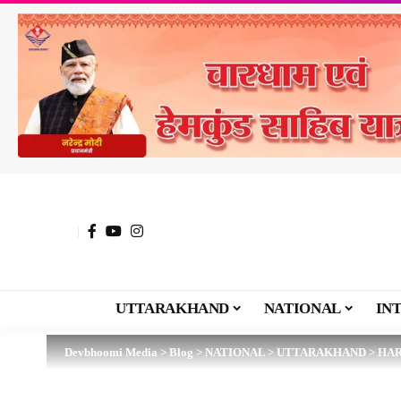
UTTARAKHAND
NATIONAL
IN
Devbhoomi Media
>
Blog
>
NATIONAL
>
UTTARAKHAND
>
HA