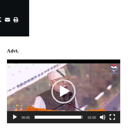
Advt.
Video
Player
00:00
02:00