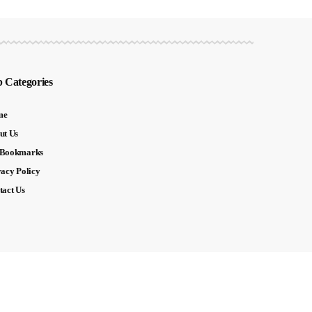
 Categories
me
ut Us
Bookmarks
vacy Policy
tact Us