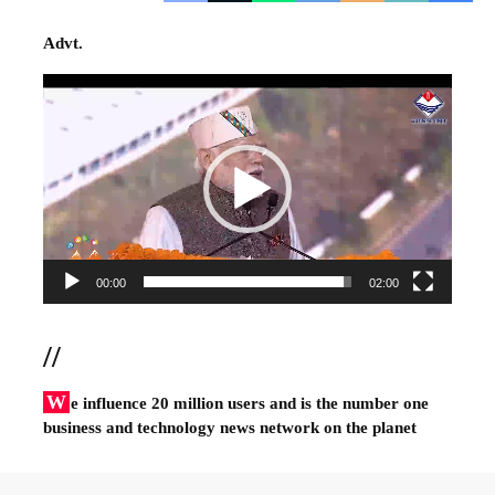
Advt.
Video
Player
00:00
02:00
//
W
e influence 20 million users and is the number one
business and technology news network on the planet