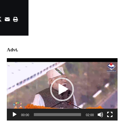
Advt.
Video
Player
00:00
02:00