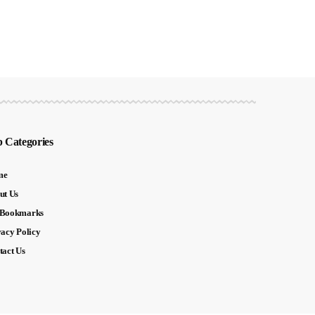
 Categories
me
ut Us
Bookmarks
vacy Policy
tact Us