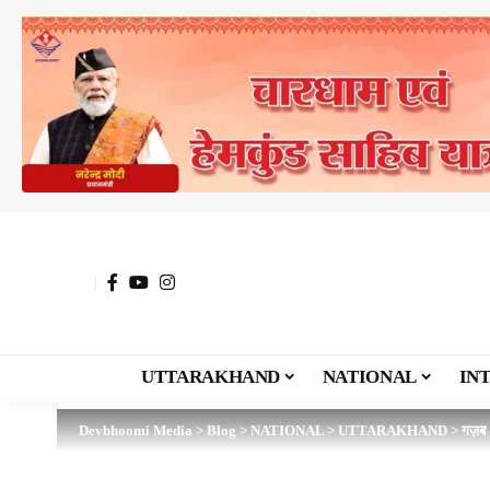
UTTARAKHAND
NATIONAL
IN
Devbhoomi Media
>
Blog
>
NATIONAL
>
UTTARAKHAND
>
गज़ब :