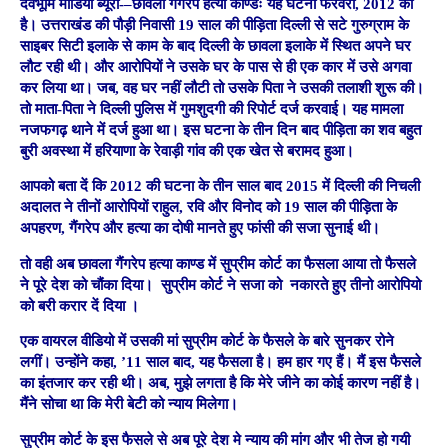
देवभूमि मीडिया ब्यूरो-
–
छावला गैंगरेप हत्या काण्डः यह घटना फरवरी, 2012 की
है। उत्तराखंड की पौड़ी निवासी 19 साल की पीड़िता दिल्ली से सटे गुरुग्राम के
साइबर सिटी इलाके से काम के बाद दिल्ली के छावला इलाके में स्थित अपने घर
लौट रही थी। और आरोपियों ने उसके घर के पास से ही एक कार में उसे अगवा
कर लिया था। जब, वह घर नहीं लौटी तो उसके पिता ने उसकी तलाशी शुरू की।
तो माता-पिता ने दिल्ली पुलिस में गुमशुदगी की रिपोर्ट दर्ज करवाई। यह मामला
नजफगढ़ थाने में दर्ज हुआ था। इस घटना के तीन दिन बाद पीड़िता का शव बहुत
बुरी अवस्था में हरियाणा के रेवाड़ी गांव की एक खेत से बरामद हुआ।
आपको बता दें कि 2012 की घटना के तीन साल बाद 2015 में दिल्ली की निचली
अदालत ने तीनों आरोपियों राहुल, रवि और विनोद को 19 साल की पीड़िता के
अपहरण, गैंगरेप और हत्या का दोषी मानते हुए फांसी की सजा सुनाई थी।
तो वही अब छावला गैंगरेप हत्या काण्ड में सुप्रीम कोर्ट का फैसला आया तो फैसले
ने पूरे देश को चौंका दिया। सुप्रीम कोर्ट ने सजा को नकारते हुए तीनो आरोपियो
को बरी करार दें दिया ।
एक वायरल वीडियो में उसकी मां सुप्रीम कोर्ट के फैसले के बारे सुनकर रोने
लगीं। उन्होंने कहा, ’11 साल बाद, यह फैसला है। हम हार गए हैं। मैं इस फैसले
का इंतजार कर रही थी। अब, मुझे लगता है कि मेरे जीने का कोई कारण नहीं है।
मैंने सोचा था कि मेरी बेटी को न्याय मिलेगा।
सुप्रीम कोर्ट के इस फैसले से अब पूरे देश मे न्याय की मांग और भी तेज हो गयी