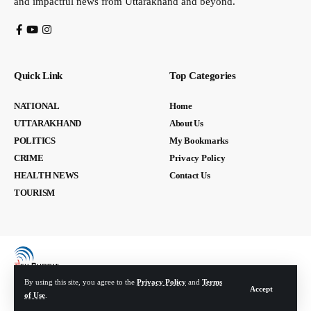
and impactful news from Uttarakhand and beyond.
Quick Link
Top Categories
NATIONAL
Home
UTTARAKHAND
About Us
POLITICS
My Bookmarks
CRIME
Privacy Policy
HEALTH NEWS
Contact Us
TOURISM
By using this site, you agree to the
Privacy Policy
and
Terms
Accept
of Use
.
© Devbhoomi Media. All Rights Reserved. | Developed By:
Tech Yard Labs