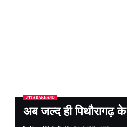
UTTARAKHAND
अब जल्द ही पिथौरागढ़ के 