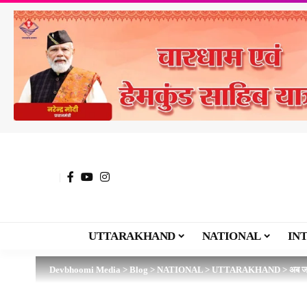
UTTARAKHAND
NATIONAL
IN
Devbhoomi Media
>
Blog
>
NATIONAL
>
UTTARAKHAND
>
अब जल