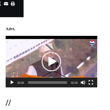
Advt.
Video
Player
00:00
02:00
//