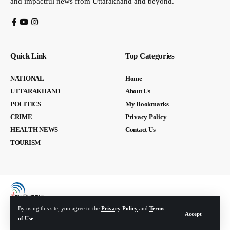
and impactful news from Uttarakhand and beyond.
Quick Link
Top Categories
NATIONAL
Home
UTTARAKHAND
About Us
POLITICS
My Bookmarks
CRIME
Privacy Policy
HEALTH NEWS
Contact Us
TOURISM
By using this site, you agree to the
Privacy Policy
and
Terms
Accept
of Use
.
© Devbhoomi Media. All Rights Reserved. | Developed By:
Tech Yard Labs