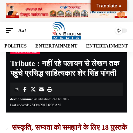
Translate »
Aa
POLITICS
ENTERTAINMENT
ENTERTAINMENT
PITHORAGARH
Devbhoomi Media
>
Blog
>
NATIONAL
>
UTTARAKHAND
>
PITHORAGARH
>
Tri
Tribute : नहीं रहे पलायन से लेखन तक
पहुंचे प्रसिद्ध साहित्यकार शेर सिंह पांगती
devbhoomimedia
Published: 24/Oct/2017
Last updated: 25/Oct/2017 6:06 AM
संस्कृति, सभ्यता को समझाने के लिए 18 पुस्तकें