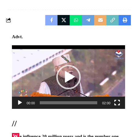
Advt.
Video
Player
00:00
02:00
//
W
e influence 20 million users and is the number one