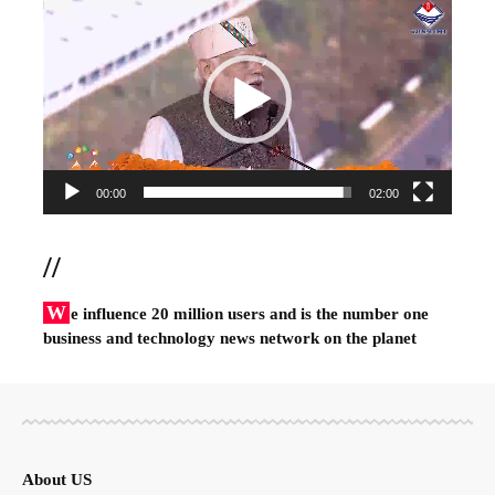
Player
00:00
02:00
//
W
e influence 20 million users and is the number one
business and technology news network on the planet
About US