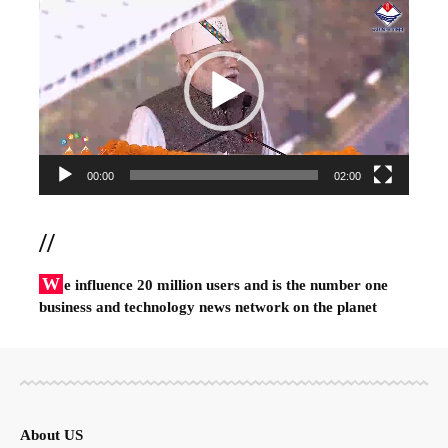
Player
00:00
02:00
//
W
e influence 20 million users and is the number one
business and technology news network on the planet
About US