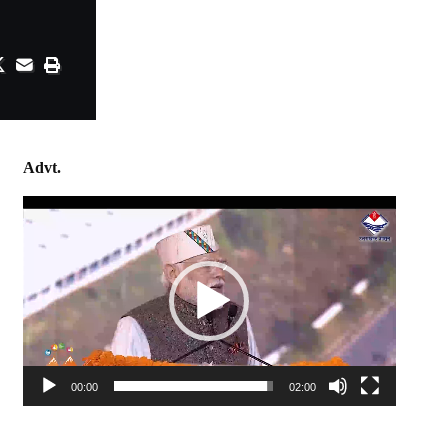
Advt.
Video
Player
00:00
02:00