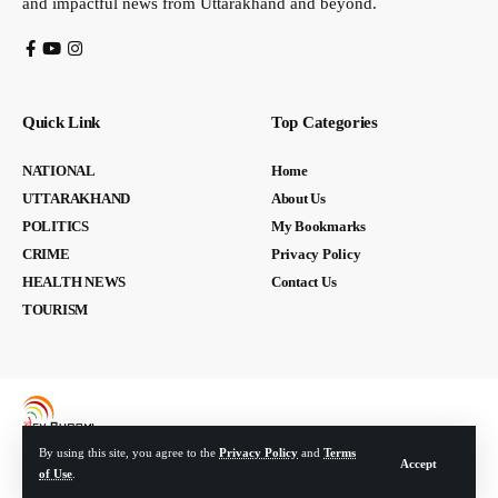
and impactful news from Uttarakhand and beyond.
Quick Link
Top Categories
NATIONAL
Home
UTTARAKHAND
About Us
POLITICS
My Bookmarks
CRIME
Privacy Policy
HEALTH NEWS
Contact Us
TOURISM
By using this site, you agree to the
Privacy Policy
and
Terms
Accept
of Use
.
© Devbhoomi Media. All Rights Reserved. | Developed By:
Tech Yard Labs