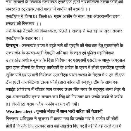
नशा तस्करों के खिलाफ उत्तराखंड एसटीएफ (एंटी नारकोटिक्स टास्क फोर्स)की
जबरदस्त स्ट्राइक ,भारी मात्रा में अफीम की बरामदी ।।
एसटीएफ ने किया 01 किलो 69 ग्राम अफीम के साथ, एक अंतरराज्यीय ड्रग–
तस्कर को गिरफ्तार ।।
नशे के बड़े नेटवर्क को किया ध्वस्त, पिछले 1 सप्ताह से चल रहा था ड्रग तस्कर
एसटीएफ के रडार पर।।
देहरादून
: उत्तराखंड राज्य में बढ़ते नशे की प्रवृति की रोकथाम हेतु मुख्यमंत्री के
उत्तराखंड के ड्रग्स–फ्री देवभूमि अभियान के तहत एवं पुलिस महानिदेशक
उत्तराखंड अशोक कुमार के दिशा निर्देशन पर एसएसपी एसटीएफ आयुष अग्रवाल
द्वारा ड्ग्स डीलरों के विरुद्र कार्यवाही के आदेश के क्रम में सीओ एसटीएफ कुमाऊँ
सुमित पांडे एवं प्रभारी निरीक्षक एएनटीएफ पावन स्वरुप के नेतृत्व में ए.एन.टी.एफ
टीम (एंटी नारकोटिक्स टास्क फोर्स) द्वारा कोतवाली रुद्रपुर टीम के साथ एक
ज्वाइंट ऑपरेशन में रविवार शाम जनपद उधम सिंह नगर के रुद्रपुर थाना क्षेत्र से
एक अंतरराज्यीय ड्रग्स तस्कर रूम सिंह को गिरफ्तार कर उसके कब्जे से करीब
01 किलो 69 ग्राम अवैध अफीम बरामद की गयी।
Weather alert : कुमाऊं मंडल में आज भारी बारिश की चेतावनी
गिरफ्तार अभियुक्त ने पूछताछ में बताया गया कि उसके गांव में अफीम की खेती
होती है जिसके लिए सरकार द्वारा वहां लाइसेंस दिए गए हैं वहीं से वह सस्ते दाम में