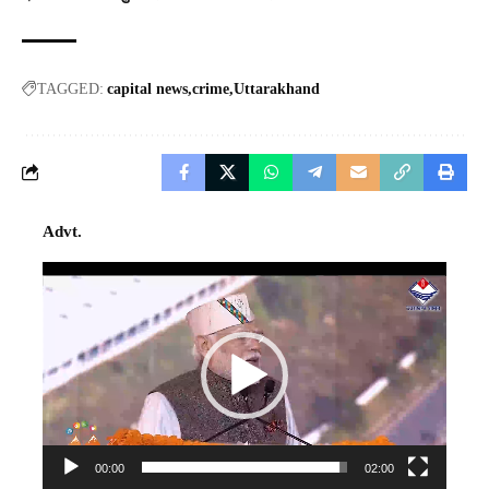
TAGGED:
capital news
crime
Uttarakhand
Advt.
Video
Player
00:00
02:00