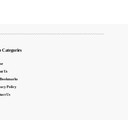
 Categories
me
ut Us
Bookmarks
vacy Policy
tact Us