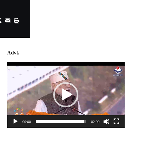
Advt.
Video
Player
00:00
02:00