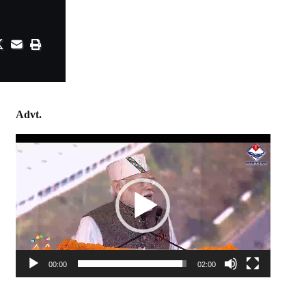
Advt.
Video
Player
00:00
02:00