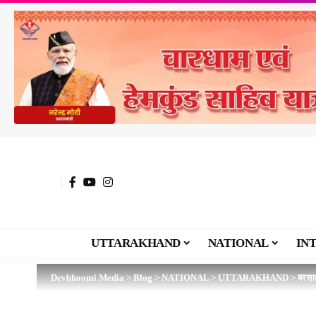
UTTARAKHAND
NATIONAL
IN
Devbhoomi Media
>
Blog
>
NATIONAL
>
UTTARAKHAND
>
बरसात