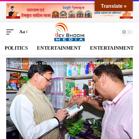
Translate »
Aa
POLITICS
ENTERTAINMENT
ENTERTAINMENT
Devbhoomi Media
>
Blog
>
NATIONAL
>
CAPITAL
>
स्वदेशी वस्तुओं को अपनाकर स्थानीय उद्योगों को करें मजबूत: मुख्यमंत्री