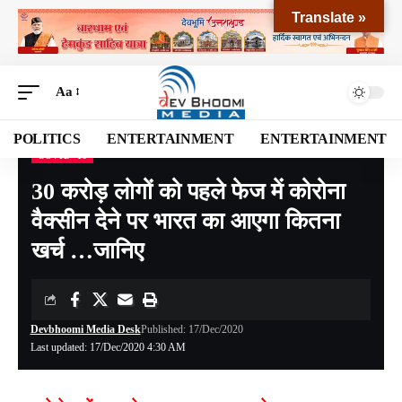
Translate »
Aa
POLITICS
ENTERTAINMENT
ENTERTAINMENT
COVID -19
Devbhoomi Media
>
Blog
>
NATIONAL
>
UTTARAKHAND
>
COVID -19
>
30 करोड़ ल
30 करोड़ लोगों को पहले फेज में कोरोना
वैक्सीन देने पर भारत का आएगा कितना
खर्च …जानिए
Devbhoomi Media Desk
Published: 17/Dec/2020
Last updated: 17/Dec/2020 4:30 AM