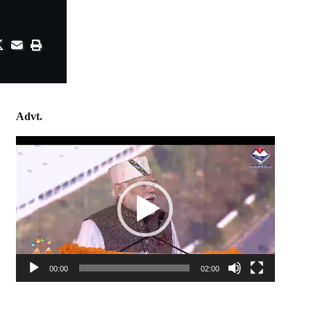
Advt.
Video
Player
00:00
02:00