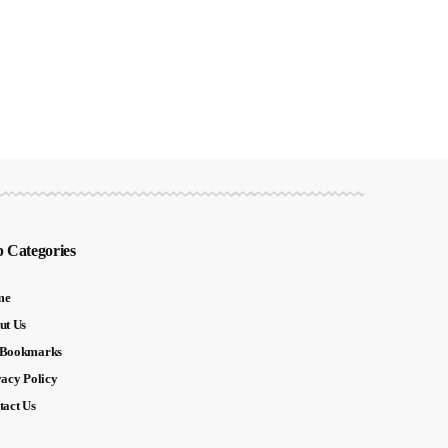
 Categories
me
ut Us
Bookmarks
vacy Policy
tact Us