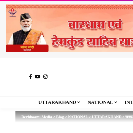
UTTARAKHAND
NATIONAL
IN
Devbhoomi Media
>
Blog
>
NATIONAL
>
UTTARAKHAND
>
राज्य