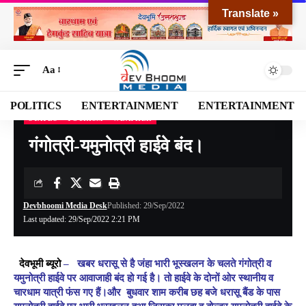
Translate »
Aa
POLITICS
ENTERTAINMENT
ENTERTAINMENT
STATES
TOURISM
WEATHER
Devbhoomi Media
>
Blog
>
NATIONAL
>
STATES
>
गंगोत्री-यमुनोत्री हाईवे बंद।
गंगोत्री-यमुनोत्री हाईवे बंद।
Devbhoomi Media Desk
Published: 29/Sep/2022
Last updated: 29/Sep/2022 2:21 PM
देवभूमी ब्यूरो
– खबर धरासू से है जंहा भारी भूस्खलन के चलते गंगोत्री व
यमुनोत्री हाईवे पर आवाजाही बंद हो गई है। तो हाईवे के दोनों ओर स्थानीय व
चारधाम यात्री फंस गए हैं।और बुधवार शाम करीब छह बजे धरासू बैंड के पास