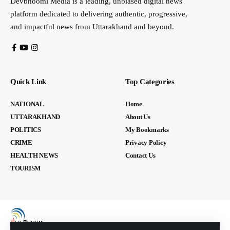
Devbhoomi Media is a leading, unbiased digital news
platform dedicated to delivering authentic, progressive,
and impactful news from Uttarakhand and beyond.
Quick Link
Top Categories
NATIONAL
Home
UTTARAKHAND
About Us
POLITICS
My Bookmarks
CRIME
Privacy Policy
HEALTH NEWS
Contact Us
TOURISM