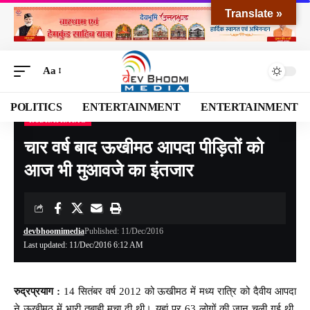
Translate »
Aa
POLITICS
ENTERTAINMENT
ENTERTAINMENT
RUDRAPRAYAG
Devbhoomi Media
>
Blog
>
NATIONAL
>
UTTARAKHAND
>
RUDRAPRAYAG
>
चार
चार वर्ष बाद ऊखीमठ आपदा पीड़ितों को
आज भी मुआवजे का इंतजार
devbhoomimedia
Published: 11/Dec/2016
Last updated: 11/Dec/2016 6:12 AM
रुद्रप्रयाग :
14 सितंबर वर्ष 2012 को ऊखीमठ में मध्य रात्रि को दैवीय आपदा
ने ऊखीमठ में भारी तबाही मचा दी थी। यहां पर 63 लोगों की जान चली गई थी,