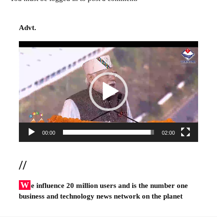
Advt.
Video
Player
00:00
02:00
//
W
e influence 20 million users and is the number one
business and technology news network on the planet