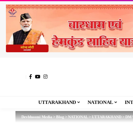
UTTARAKHAND
NATIONAL
IN
Devbhoomi Media
>
Blog
>
NATIONAL
>
UTTARAKHAND
>
DM सो