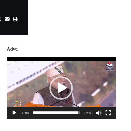
Advt.
Video
Player
00:00
02:00